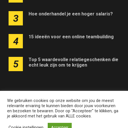
Hoe onderhandel je een hoger salaris?
3
15 ideeën voor een online teambuilding
4
Top 5 waardevolle relatiegeschenken die
5
echt leuk zijn om te krijgen
We gebruiken cookies op onze website om jou de meest
Adverteren op deze website
Contact
Disclaimer
relevante ervaring te kunnen bieden door jouw voorkeuren
Nieuwsbrief
Privacy
en bezoeken te bewaren. Door op "Accepteer" te klikken, ga
je akkoord met het gebruik van ALLE cookies.
Quickonomie.be • Merken en domeinen zijn eigendom van
Cookie instellingen
Accepteer