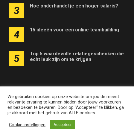
Hoe onderhandel je een hoger salaris?
3
15 ideeën voor een online teambuilding
4
Top 5 waardevolle relatiegeschenken die
5
echt leuk zijn om te krijgen
We gebruiken cookies op onze website om jou de meest
Adverteren op deze website
Contact
Disclaimer
relevante ervaring te kunnen bieden door jouw voorkeuren
Nieuwsbrief
Privacy
en bezoeken te bewaren. Door op "Accepteer" te klikken, ga
je akkoord met het gebruik van ALLE cookies.
Quickonomie.be • Merken en domeinen zijn eigendom van
Cookie instellingen
Accepteer
Internet Ventures
. Website beheerd door
Volo Media
.