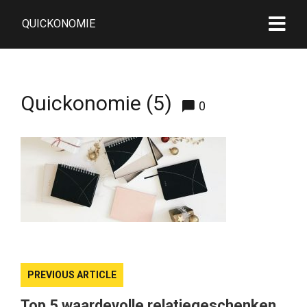
QUICKONOMIE
Quickonomie (5)
0
PREVIOUS ARTICLE
Top 5 waardevolle relatiegeschenken