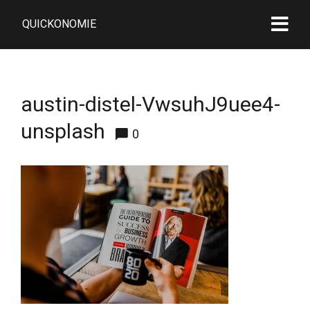
QUICKONOMIE
austin-distel-VwsuhJ9uee4-
unsplash
0